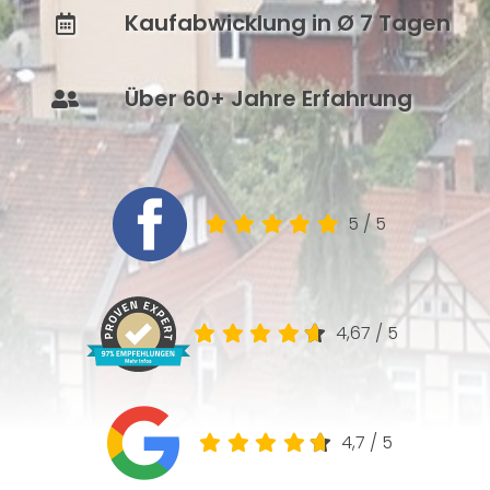
Kaufabwicklung in Ø 7 Tagen
Über 60+ Jahre Erfahrung
5
/
5
4,67
/
5
4,7
/
5